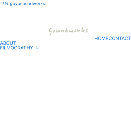
콘
고요 goyosoundworks
텐
츠
로
건
HOME
CONTACT
너
ABOUT
뛰
FILMOGRAPHY
기